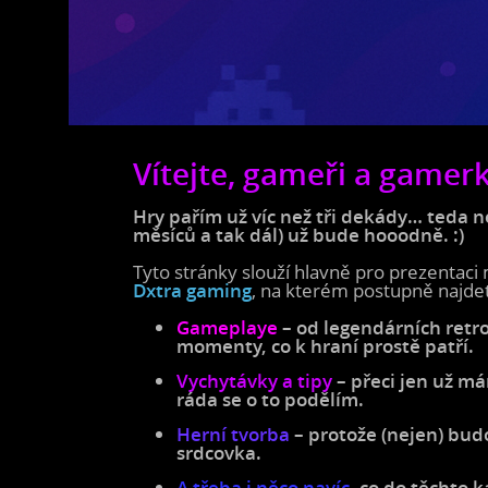
Vítejte, gameři a gamer
Hry pařím už víc než tři dekády… teda n
měsíců a tak dál) už bude hooodně. :)
Tyto stránky slouží hlavně pro prezentac
Dxtra gaming
, na kterém postupně najde
Gameplaye
– od legendárních retr
momenty, co k hraní prostě patří.
Vychytávky a tipy
– přeci jen už m
ráda se o to podělím.
Herní tvorba
– protože (nejen) bud
srdcovka.
A třeba i něco navíc
, co do těchto 