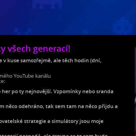
ky všech generací!
e v kuse samozřejmě, ale těch hodin (dní,
i mého YouTube kanálu
te:
o her po ty nejnovější. Vzpomínky nebo sranda
ám něco odehráno, tak sem tam na něco přijdu a
ovatelské strategie a simulátory jsou moje
kategorií nespadá, ale zrovna se to sem bude